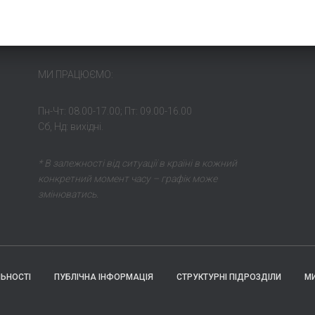
МИ ПРАЦЮЄМО:
Пн-Чт: 08.00-17.00; Пт: 09.00-16.00
Сб, Нд: вихідні.
* В залежності від ситуації в країні в кожний
конкретний момент часу – графік може
змінюватись.
ЛЬНОСТІ
ПУБЛІЧНА ІНФОРМАЦІЯ
СТРУКТУРНІ ПІДРОЗДІЛИ
М