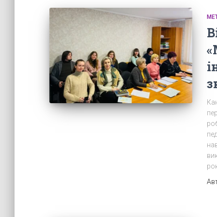
МЕ
В
«
і
з
Кан
пер
ро
пе
на
вик
рок
Ав