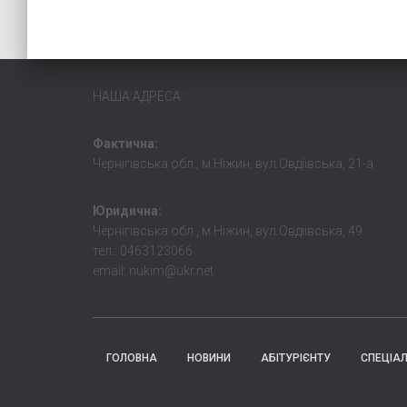
НАША АДРЕСА:
Фактична:
Чернігівська обл., м.Ніжин, вул.Овдіївська, 21-а
Юридична:
Чернігівська обл., м.Ніжин, вул.Овдіівська, 49
тел.: 0463123066
email: nukim@ukr.net
ГОЛОВНА
НОВИНИ
АБІТУРІЄНТУ
СПЕЦІА