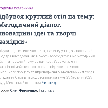
ТОДИЧНА СКАРБНИЧКА
ідбувся круглий стіл на тему:
Методичний діалог:
нноваційні ідеї та творчі
нахідки»
ікули – це не лише час для відпочинку учнів, а й важливий
іод для викладачів, які можуть зосередитися на методичній
боті та професійному розвиткові. Удосконалення
дагогічної майстерності сприяє підвищенню якості
вчального процесу та впровадженню інноваційних підходів
ладання. Саме в період весняних канікул, 25 березня 2025
у, у Мистецькій школі при
Читати далі
тором
Олег Філоненко
,
1 рік
тому