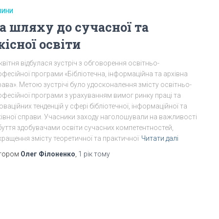
ВИНИ
а шляху до сучасної та
кісної освіти
квітня відбулася зустріч з обговорення освітньо-
фесійної програми «Бібліотечна, інформаційна та архівна
ава». Метою зустрічі було удосконалення змісту освітньо-
офесійної програми з урахуванням вимог ринку праці та
оваційних тенденцій у сфері бібліотечної, інформаційної та
хівної справи. Учасники заходу наголошували на важливості
буття здобувачами освіти сучасних компетентностей,
кращення змісту теоретичної та практичної
Читати далі
тором
Олег Філоненко
,
1 рік
тому