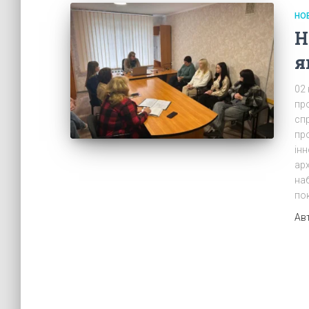
НО
Н
я
02 
про
спр
пр
інн
ар
на
по
Ав