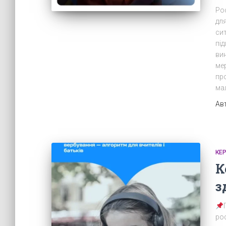
Ро
для
си
під
вин
ме
пр
ма
Ав
КЕ
К
з
ро