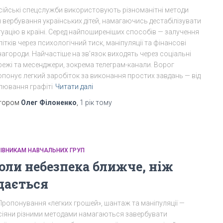
сійські спецслужби використовують різноманітні методи
 вербування українських дітей, намагаючись дестабілізувати
туацію в країні. Серед найпоширеніших способів — залучення
літків через психологічний тиск, маніпуляції та фінансові
агороди. Найчастіше на звʼязок виходять через соціальні
режі та месенджери, зокрема телеграм-канали. Ворог
опонує легкий заробіток за виконання простих завдань — від
лювання графіті
Читати далі
тором
Олег Філоненко
,
1 рік
тому
РІВНИКАМ НАВЧАЛЬНИХ ГРУП
оли небезпека ближче, ніж
дається
Пропонування «легких грошей», шантаж та маніпуляції —
сіяни різними методами намагаються завербувати