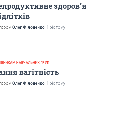
епродуктивне здоров’я
ідлітків
тором
Олег Філоненко
,
1 рік
тому
РІВНИКАМ НАВЧАЛЬНИХ ГРУП
ання вагітність
тором
Олег Філоненко
,
1 рік
тому