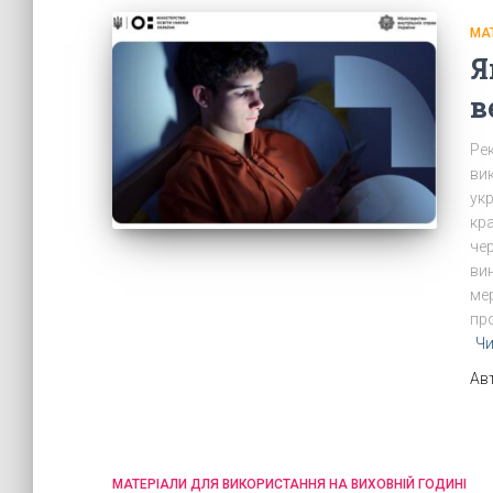
МА
Я
в
Ре
ви
укр
кра
чер
ви
ме
пр
Чи
Ав
МАТЕРІАЛИ ДЛЯ ВИКОРИСТАННЯ НА ВИХОВНІЙ ГОДИНІ