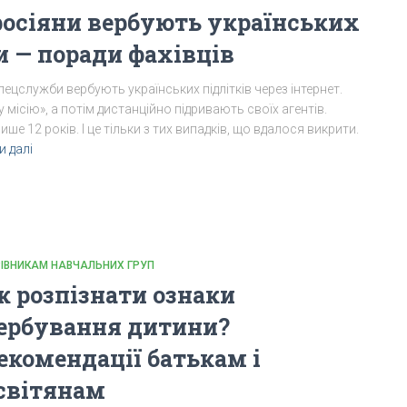
росіяни вербують українських
ти — поради фахівців
пецслужби вербують українських підлітків через інтернет.
 місію», а потім дистанційно підривають своїх агентів.
е 12 років. І це тільки з тих випадків, що вдалося викрити.
и далі
РІВНИКАМ НАВЧАЛЬНИХ ГРУП
к розпізнати ознаки
ербування дитини?
екомендації батькам і
світянам