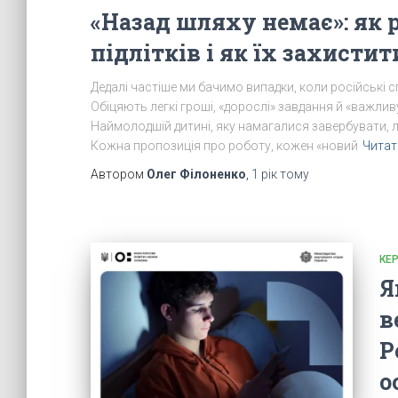
«Назад шляху немає»: як 
підлітків і як їх захисти
Дедалі частіше ми бачимо випадки, коли російські с
Обіцяють легкі гроші, «дорослі» завдання й «важливу
Наймолодшій дитині, яку намагалися завербувати, лиш
Кожна пропозиція про роботу, кожен «новий
Читат
Автором
Олег Філоненко
,
1 рік
тому
КЕ
Я
в
Р
о