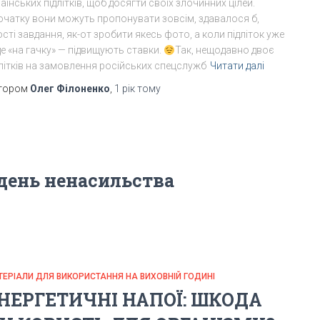
аїнських підлітків, щоб досягти своїх злочинних цілей.
очатку вони можуть пропонувати зовсім, здавалося б,
сті завдання, як-от зробити якесь фото, а коли підліток уже
е «на гачку» — підвищують ставки.
Так, нещодавно двоє
длітків на замовлення російських спецслужб
Читати далі
тором
Олег Філоненко
,
1 рік
тому
день ненасильства
ТЕРІАЛИ ДЛЯ ВИКОРИСТАННЯ НА ВИХОВНІЙ ГОДИНІ
НЕРГЕТИЧНІ НАПОЇ: ШКОДА