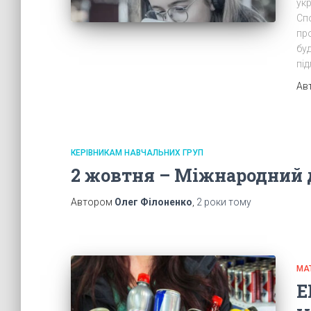
укр
Сп
про
буд
пі
Ав
КЕРІВНИКАМ НАВЧАЛЬНИХ ГРУП
2 жовтня – Міжнародний 
Автором
Олег Філоненко
,
2 роки
тому
МА
Е