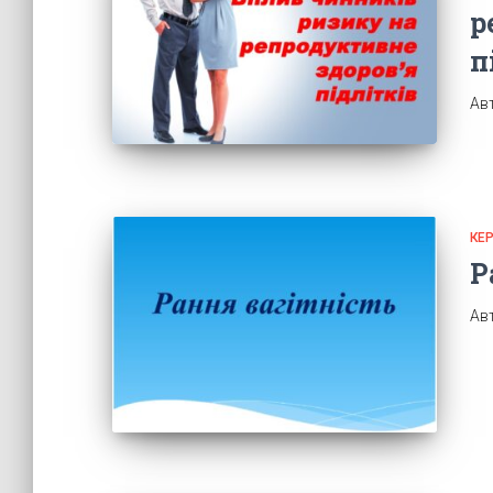
р
п
Ав
КЕ
Р
Ав