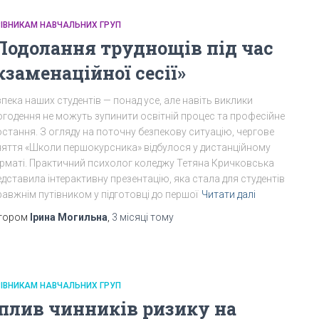
РІВНИКАМ НАВЧАЛЬНИХ ГРУП
Подолання труднощів під час
кзаменаційної сесії»
пека наших студентів — понад усе, але навіть виклики
огодення не можуть зупинити освітній процес та професійне
стання. З огляду на поточну безпекову ситуацію, чергове
няття «Школи першокурсника» відбулося у дистанційному
рматі. Практичний психолог коледжу Тетяна Кричковська
дставила інтерактивну презентацію, яка стала для студентів
авжнім путівником у підготовці до першої
Читати далі
тором
Ірина Могильна
,
3 місяці
тому
РІВНИКАМ НАВЧАЛЬНИХ ГРУП
плив чинників ризику на