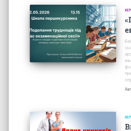
КЕ
«
е
Без
сь
зро
за
фо
пре
спр
Ав
КЕ
В