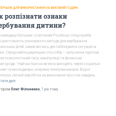
ТЕРІАЛИ ДЛЯ ВИКОРИСТАННЯ НА ВИХОВНІЙ ГОДИНІ
к розпізнати ознаки
ербування дитини?
комендації батькам і освітянам Російські спецслужби
користовують різноманітні методи для вербування
аїнських дітей, намагаючись дестабілізувати ситуацію в
їні. Серед найпоширеніших способів — залучення підлітків
ез психологічний тиск, маніпуляції та фінансові
нагороди. Найчастіше на звʼязок виходять через соціальні
режі та месенджери, зокрема телеграм-канали. Ворог
опонує легкий заробіток за виконання простих завдань
тати далі
тором
Олег Філоненко
,
1 рік
тому