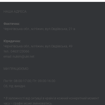
НАША АДРЕСА:
Фактична:
Чернігівська обл., м.Ніжин, вул.Овдіївська, 21-а
Юридична:
Чернігівська обл., м.Ніжин, вул.Овдіівська, 49
тел.: 0463123066
email: nukim@ukr.net
МИ ПРАЦЮЄМО:
Пн-Чт: 08.00-17.00; Пт: 09.00-16.00
Сб, Нд: вихідні.
* В залежності від ситуації в країні в кожний конкретний момент
часу – графік може змінюватись.