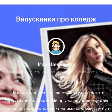
Випускники про коледж
Ігор Шевченко
спеціальність «Менеджмент соціокультурної діяльності», випуск
2019
Коледж дав мені не лише диплом, а й багато
практичних навичок. Ми організовували справжні
заходи, працювали з реальними людьми, і це був