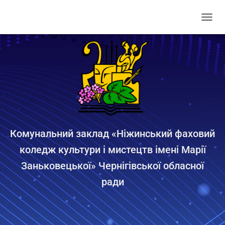
П
Е
Р
Е
М
К
Н
У
Т
И
Н
А
Комунальний заклад «Ніжинський фаховий
В
коледж культури і мистецтв імені Марії
І
Г
Заньковецької» Чернігівської обласної
А
Ц
ради
І
Ю