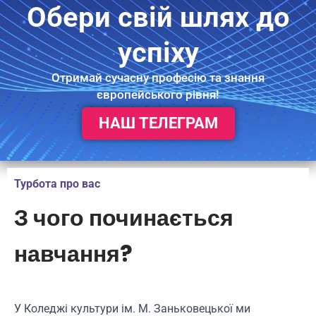
Обери свій шлях до
успіху
Отримай сучасну професію та знання
європейського рівня!
НАШ ТЕЛЕГРАМ
Турбота про вас
З чого починається
навчання?
У Коледжі культури ім. М. Заньковецької ми