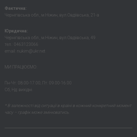
Фактична:
Чернігівська обл., м.Ніжин, вул.Овдіївська, 21-а
Юридична:
Чернігівська обл., м.Ніжин, вул.Овдіівська, 49
тел.: 0463123066
email: nukim@ukr.net
МИ ПРАЦЮЄМО:
Пн-Чт: 08.00-17.00; Пт: 09.00-16.00
Сб, Нд: вихідні.
* В залежності від ситуації в країні в кожний конкретний момент
часу – графік може змінюватись.