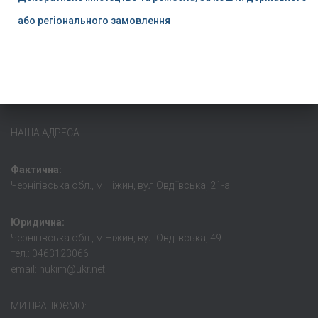
або регіонального замовлення
НАША АДРЕСА:
Фактична:
Чернігівська обл., м.Ніжин, вул.Овдіївська, 21-а
Юридична:
Чернігівська обл., м.Ніжин, вул.Овдіівська, 49
тел.: 0463123066
email: nukim@ukr.net
МИ ПРАЦЮЄМО: