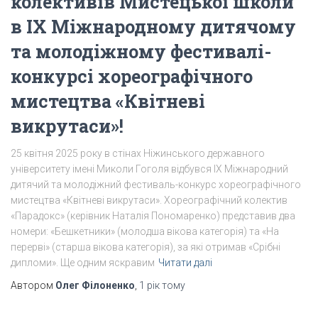
колективів Мистецької школи
в IX Міжнародному дитячому
та молодіжному фестивалі-
конкурсі хореографічного
мистецтва «Квітневі
викрутаси»!
25 квітня 2025 року в стінах Ніжинського державного
університету імені Миколи Гоголя відбувся IX Міжнародний
дитячий та молодіжний фестиваль-конкурс хореографічного
мистецтва «Квітневі викрутаси». Хореографічний колектив
«Парадокс» (керівник Наталія Пономаренко) представив два
номери: «Бешкетники» (молодша вікова категорія) та «На
перерві» (старша вікова категорія), за які отримав «Срібні
дипломи». Ще одним яскравим
Читати далі
Автором
Олег Філоненко
,
1 рік
тому