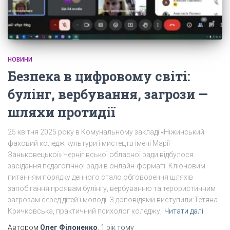
НОВИНИ
Безпека в цифровому світі:
булінг, вербування, загрози —
шляхи протидії
25 квітня 2025 року в Комунальному закладі «Ніжинський
фаховий коледж культури і мистецтв імені Марії
Заньковецької» Чернігівської обласної ради відбулося
засідання педагогічної ради в онлайн-форматі. Ключовим
питанням порядку денного стало обговорення шляхів
запобігання проявам булінгу, вербуванню та терористичним
загрозам серед дітей і молоді. З доповідями виступили:Тетяна
Кричковська, практичний психолог коледжу,
Читати далі
Автором
Олег Філоненко
,
1 рік
тому