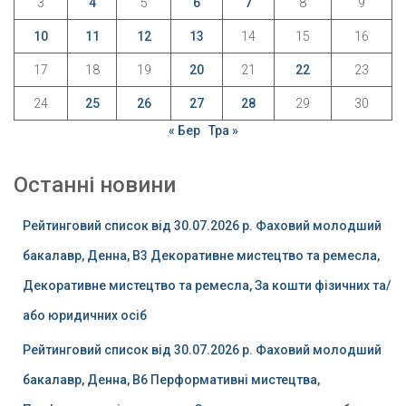
3
4
5
6
7
8
9
10
11
12
13
14
15
16
17
18
19
20
21
22
23
24
25
26
27
28
29
30
« Бер
Тра »
Останні новини
Рейтинговий список від 30.07.2026 р. Фаховий молодший
бакалавр, Денна, B3 Декоративне мистецтво та ремесла,
Декоративне мистецтво та ремесла, За кошти фізичних та/
або юридичних осіб
Рейтинговий список від 30.07.2026 р. Фаховий молодший
бакалавр, Денна, B6 Перформативні мистецтва,