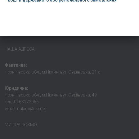
НАША АДРЕСА:
Фактична:
Чернігівська обл., м.Ніжин, вул.Овдіївська, 21-а
Юридична:
Чернігівська обл., м.Ніжин, вул.Овдіівська, 49
тел.: 0463123066
email: nukim@ukr.net
МИ ПРАЦЮЄМО: