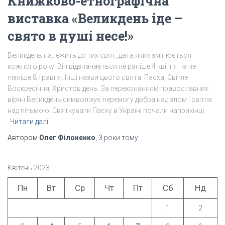
Книжково-етнографічна
виставка «Великдень іде –
свято в душі несе!»
Великдень належить до тих свят, дата яких змінюється
кожного року. Він відзначається не раніше 4 квітня та не
пізніше 8 травня. Інші назви цього свята: Пасха, Світле
Воскресіння, Христов день. За переконанням православних
вірян Великдень символізує перемогу добра над злом і світла
над пітьмою. Святкувати Пасху в Україні почали наприкінці
Читати далі
Автором
Олег Філоненко
,
3 роки
тому
Квітень 2023
Пн
Вт
Ср
Чт
Пт
Сб
Нд
1
2