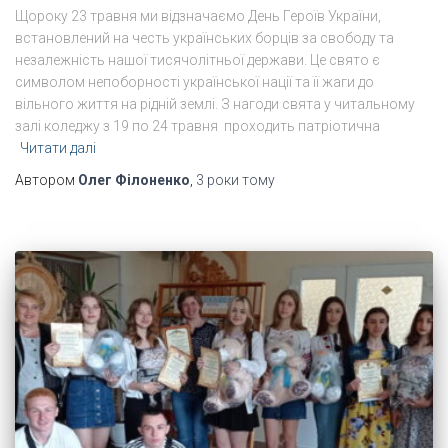
Щороку 23 травня ми відзначаємо День Героїв України,
встановлений на честь українських борців за свободу та
незалежність нашої тисячолітньої держави. Це свято є
символом непоборності української нації та її жаги до
вільного життя на рідній землі. З нагоди свята у читальному
залі коледжу з 19 по 24 травня проходить патріотична
Читати далі
Автором
Олег Філоненко
,
3 роки
тому