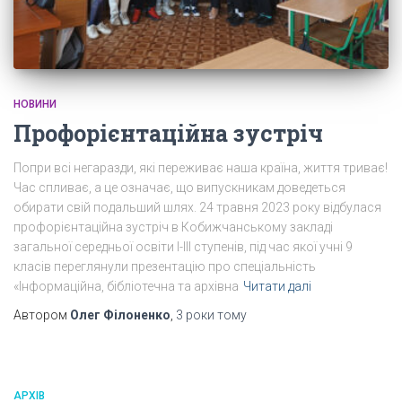
НОВИНИ
Профорієнтаційна зустріч
Попри всі негаразди, які переживає наша країна, життя триває!
Час спливає, а це означає, що випускникам доведеться
обирати свій подальший шлях. 24 травня 2023 року відбулася
профорієнтаційна зустріч в Кобижчанському закладі
загальної середньої освіти І-ІІІ ступенів, під час якої учні 9
класів переглянули презентацію про спеціальність
«Інформаційна, бібліотечна та архівна
Читати далі
Автором
Олег Філоненко
,
3 роки
тому
АРХІВ