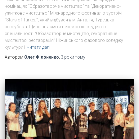
номінаціях “Образотворче мистецтво” та “Декоративно-
ужиткове мистецтво” Міжнародного фестивалю-зустрічі
“Stars of Turkeu”, який відбувся в м. Анталія, Турецька
республіка. Щиро вітаємо з перемогою студентів
спеціальності “Образотворче мистецтво, декоративне
мистецтво, реставрація” Ніжинського фахового коледжу
культури і
Читати далі
Автором
Олег Філоненко
,
3 роки
тому