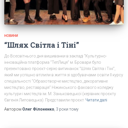
НОВИНИ
“Шлях Світла і Тіні”
До Всесвітнього дня вишиванки в закладі “Культурно-
інноваційна платформа “ТепЛиця” м. Бровари було
презентовано проєкт-серію витинанок “Шлях Світла і Тіні”,
який ми успішно втілили в життя зі здобувачами освіти II курсу
спеціальності “Образотворче мистецтво, декоративне
мистецтво, реставрація” Ніжинського фахового коледжу
культури і мистецтв ім. М. Заньковецької (керівник проєкту
Євгенія Липовецька). Представили проєкт
Читати далі
Автором
Олег Філоненко
,
3 роки
тому