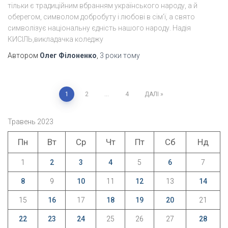
тільки є традиційним вбранням українського народу, а й
оберегом, символом добробуту і любові в сім’ї, а свято
символізує національну єдність нашого народу. Надія
КИСІЛЬ,викладачка коледжу
Автором
Олег Філоненко
,
3 роки
тому
Пагінація
1
2
…
4
ДАЛІ
записів
Травень 2023
Пн
Вт
Ср
Чт
Пт
Сб
Нд
1
2
3
4
5
6
7
8
9
10
11
12
13
14
15
16
17
18
19
20
21
22
23
24
25
26
27
28