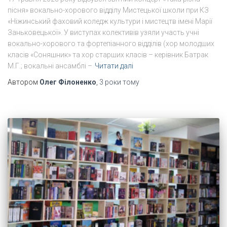
пісня» вокально-хорового відділу Мистецької школи при КЗ
«Ніжинський фаховий коледж культури і мистецтв імені Марії
Заньковецької». У виступах колективів узяли участь учні
вокально-хорового та фортепіанного відділів (хор молодших
класів «Соняшник» та хор старших класів – керівник Батрак
М.Г.; вокальні ансамблі –
Читати далі
Автором
Олег Філоненко
,
3 роки
тому