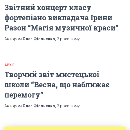
Звітний концерт класу
фортепіано викладача Ірини
Разон “Магія музичної краси”
Автором
Олег Філоненко
,
3 роки
тому
АРХІВ
Творчий звіт мистецької
школи “Весна, що наближає
перемогу”
Автором
Олег Філоненко
,
3 роки
тому