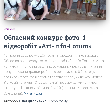
НОВИНИ
Обласний конкурс фото- і
відеоробіт «Art-Info-Forum»
19 травня 2023 року відбулося нагородження переможців
Обласного конкурсу фото- і відеоробіт «Art-Info-Forum». Мета
конкурсу – популяризація інформаційних ресурсів і читання;
популяризація кращих робіт, що рекламують бібліотеку;
розвиток фото- та відеоаматорства серед учнівської молоді.
У віковій категорії “Старша група” переможцями конкурсу
стали учні Ніжинської гімназії № 10 (керівник Кресан Алла
Олексіївна):
Читати далі
Автором
Олег Філоненко
,
3 роки
тому