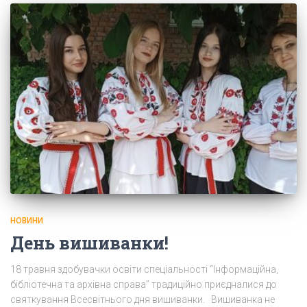
НОВИНИ
День вишиванки!
18 травня здобувачки освіти спеціальності “Інформаційна,
бібліотечна та архівна справа” традиційно приєдналися до
святкування Всесвітнього дня вишиванки. Вишиванка не