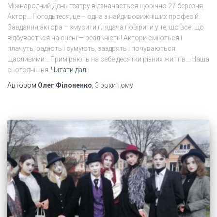
Міжнародний День театру відзначається щорічно 27 березня.
Актор… Погодьтеся, це – одна з найдивовижніших професій.
Завдання актора – змусити глядача повірити у те, що все, що
відбувається на сцені — реальність! Актори сміються і
плачуть, радіють і сумують, заздрять і почуваються
щасливими… Приміряють на себе десятки різних життів… Наша
сьогоднішня
Читати далі
Автором
Олег Філоненко
,
3 роки
тому