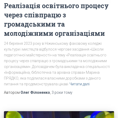
Реалізація освітнього процесу
через співпрацю з
громадськими та
молодіжними організаціями
24 березня 2023 року в Ніжинському фаховому коледжі
культури і мистецтв відбулося чергове засідання «Школи
педагогічної майстерності» на тему «Реалізація освітнього
процесу через співпрацю з громадськими та молодіжними
організаціями». Доповідачем була викладачка спеціальності
«Інформаційна, бібліотечна та архівна справа» Марина
ПРЯДКО, яка поділилася власними доробками з даного
питання та продемонструвала цікаві
Читати далі
Автором
Олег Філоненко
,
3 роки
тому