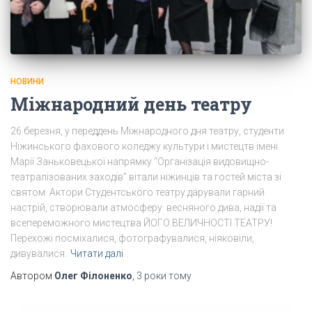
НОВИНИ
Міжнародний день театру
26 березня, у переддень Міжнародного дня театру, студенти
Ніжинського фахового коледжу культури і мистецтв імені
Марії Заньковецької напрямку “Організація видовищно-
театралізованих заходів” вітали ніжинців та гостей міста зі
святом. Актори Студентського театру дарували гарний
настрій, створювали атмосферу весняного дива, надії та
всепереможного мистецтва ЙОГО ВЕЛИЧНОСТІ ТЕАТРУ!
Перехожі посміхалися, фотографувалися, ніяковіли,
дивувалися.
Читати далі
Автором
Олег Філоненко
,
3 роки
тому