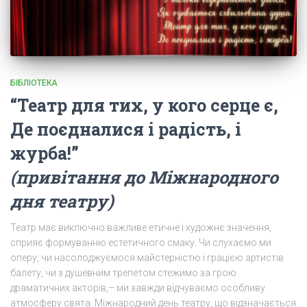
БІБЛІОТЕКА
“Театр для тих, у кого серце є,
Де поєдналися і радість, і
журба!”
(привітання до Міжнародного
дня театру)
Театр має виключно важливе етичне і художнє значення,
сприяє формуванню естетичного смаку. Чи слухаємо ми
оперу, чи насолоджуємося майстерністю і грацією артистів
балету, чи з душевним трепетом стежимо за грою
драматичних акторів,– ми завжди відчуваємо особливу
атмосферу свята. Міжнародний день театру, що відзначається