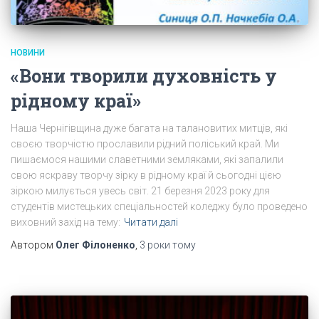
НОВИНИ
«Вони творили духовність у
рідному краї»
Наша Чернігівщина дуже багата на талановитих митців, які
своєю творчістю прославили рідний поліський край. Ми
пишаємося нашими славетними земляками, які запалили
свою яскраву творчу зірку в рідному краї й сьогодні цією
зіркою милується увесь світ. 21 березня 2023 року для
студентів мистецьких спеціальностей коледжу було проведено
виховний захід на тему:
Читати далі
Автором
Олег Філоненко
,
3 роки
тому