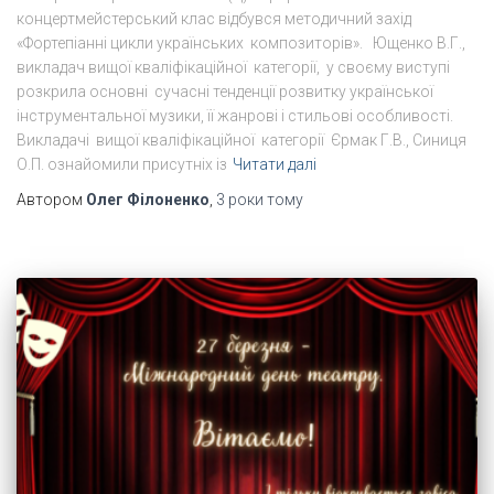
концертмейстерський клас відбувся методичний захід
«Фортепіанні цикли українських композиторів». Ющенко В.Г.,
викладач вищої кваліфікаційної категорії, у своєму виступі
розкрила основні сучасні тенденції розвитку української
інструментальної музики, її жанрові і стильові особливості.
Викладачі вищої кваліфікаційної категорії Єрмак Г.В., Синиця
О.П. ознайомили присутніх із
Читати далі
Автором
Олег Філоненко
,
3 роки
тому