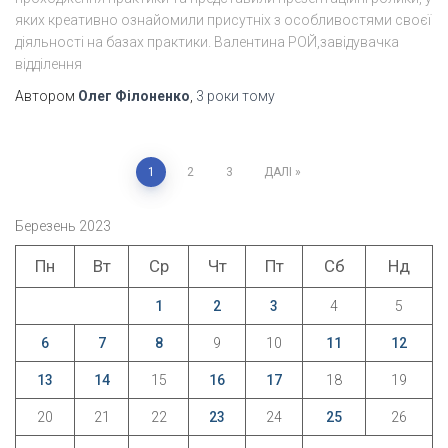
яких креативно ознайомили присутніх з особливостями своєї
діяльності на базах практики. Валентина РОЙ,завідувачка
відділення
Автором
Олег Філоненко
,
3 роки
тому
Пагінація
1
2
3
ДАЛІ
записів
Березень 2023
Пн
Вт
Ср
Чт
Пт
Сб
Нд
1
2
3
4
5
6
7
8
9
10
11
12
13
14
15
16
17
18
19
20
21
22
23
24
25
26