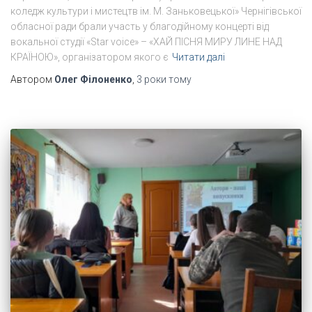
коледж культури і мистецтв ім. М. Заньковецької» Чернігівської
обласної ради брали участь у благодійному концерті від
вокальної студії «Star voice» – «ХАЙ ПІСНЯ МИРУ ЛИНЕ НАД
КРАЇНОЮ», організатором якого є
Читати далі
Автором
Олег Філоненко
,
3 роки
тому