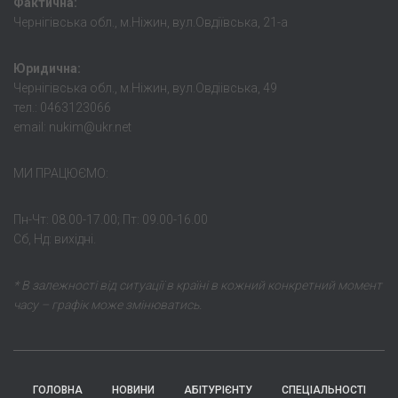
Фактична:
Чернігівська обл., м.Ніжин, вул.Овдіївська, 21-а
Юридична:
Чернігівська обл., м.Ніжин, вул.Овдіівська, 49
тел.: 0463123066
email: nukim@ukr.net
МИ ПРАЦЮЄМО:
Пн-Чт: 08.00-17.00; Пт: 09.00-16.00
Сб, Нд: вихідні.
* В залежності від ситуації в країні в кожний конкретний момент
часу – графік може змінюватись.
ГОЛОВНА
НОВИНИ
АБІТУРІЄНТУ
СПЕЦІАЛЬНОСТІ