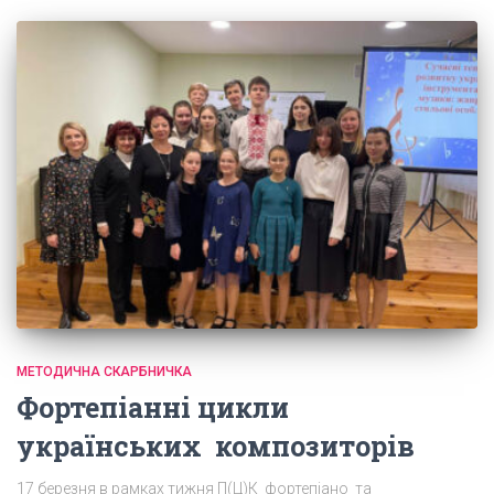
МЕТОДИЧНА СКАРБНИЧКА
Фортепіанні цикли
українських композиторів
17 березня в рамках тижня П(Ц)К фортепіано та