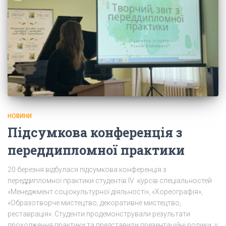
НОВИНИ
Підсумкова конференція з
переддипломної практики
20 березня відбулася підсумкова конференція з
переддипломної практики студентів IV курсів спеціальностей
«Менеджмент соціокультурної діяльності», «Хореографія»,
«Образотворче мистецтво, декоративне мистецтво,
реставрація». Студенти продемонстрували результати
проходження практики та представили презентаційні ролики, у