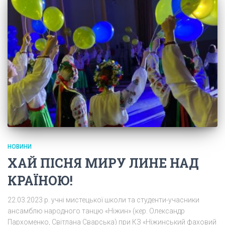
НОВИНИ
ХАЙ ПІСНЯ МИРУ ЛИНЕ НАД
КРАЇНОЮ!
22.03.2023 р. учні мистецької школи та студенти-учасники
ансамблю народного танцю «Ніжин» (кер. Олександр
Пархоменко, Світлана Сварська) при КЗ «Ніжинський фаховий