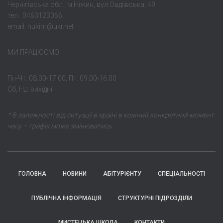
Чернігівська обл., м.Ніжин, вул.Овдіівська, 49
тел.: 0463123066
email: nukim@ukr.net
МИ ПРАЦЮЄМО:
Пн-Чт: 08.00-17.00; Пт: 09.00-16.00
Сб, Нд: вихідні.
* В залежності від ситуації в країні в кожний конкретний момент
часу – графік може змінюватись.
ГОЛОВНА
НОВИНИ
АБІТУРІЄНТУ
СПЕЦІАЛЬНОСТІ
ПУБЛІЧНА ІНФОРМАЦІЯ
СТРУКТУРНІ ПІДРОЗДІЛИ
МИСТЕЦЬКА ШКОЛА
КОНТАКТИ