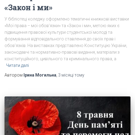
«Закон і ми»
У бібліотеці коледжу оформлено тематичні книжкові виставки
«Мої права – мої обов’язки» та «Закон і ми», метою яких є
підвищення правової культури студентської молоді та
формування відповідального ставлення до своїх прав і
обов’язків. На виставках представлено Конституцію України,
законодавчі та нормативно-правові видання, матеріали з
конституційного, цивільного та кримінального права, а
Читати далі
Автором
Ірина Могильна
,
3 місяці
тому