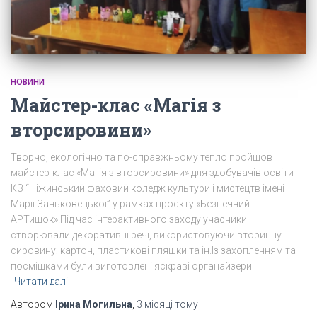
НОВИНИ
Майстер-клас «Магія з
вторсировини»
Творчо, екологічно та по-справжньому тепло пройшов
майстер-клас «Магія з вторсировини» для здобувачів освіти
КЗ “Ніжинський фаховий коледж культури і мистецтв імені
Марії Заньковецької” у рамках проєкту «Безпечний
АРТишок».Під час інтерактивного заходу учасники
створювали декоративні речі, використовуючи вторинну
сировину: картон, пластикові пляшки та ін.Із захопленням та
посмішками були виготовлені яскраві органайзери
Читати далі
Автором
Ірина Могильна
,
3 місяці
тому