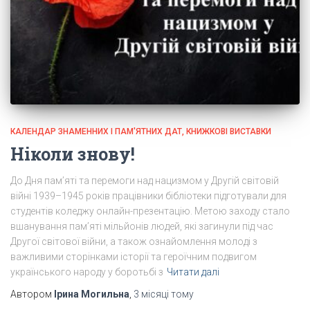
КАЛЕНДАР ЗНАМЕННИХ І ПАМ'ЯТНИХ ДАТ, КНИЖКОВІ ВИСТАВКИ
Ніколи знову!
До Дня пам’яті та перемоги над нацизмом у Другій світовій
війні 1939–1945 років працівники бібліотеки підготували для
студентів коледжу онлайн-презентацію. Метою заходу стало
вшанування пам’яті мільйонів людей, які загинули під час
Другої світової війни, а також ознайомлення молоді з
важливими сторінками історії та героїчним подвигом
українського народу у боротьбі з
Читати далі
Автором
Ірина Могильна
,
3 місяці
тому