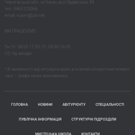
Чернігівська обл., м.Ніжин, вул.Овдіівська, 49
тел.: 0463123066
email: nukim@ukr.net
МИ ПРАЦЮЄМО:
Пн-Чт: 08.00-17.00; Пт: 09.00-16.00
Сб, Нд: вихідні.
* В залежності від ситуації в країні в кожний конкретний момент
часу – графік може змінюватись.
ГОЛОВНА
НОВИНИ
АБІТУРІЄНТУ
СПЕЦІАЛЬНОСТІ
ПУБЛІЧНА ІНФОРМАЦІЯ
СТРУКТУРНІ ПІДРОЗДІЛИ
МИСТЕЦЬКА ШКОЛА
КОНТАКТИ