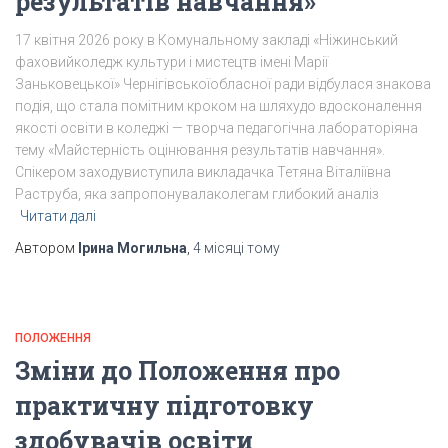
результатів навчання»
17 квітня 2026 року в Комунальному закладі «Ніжинський
фаховийколедж культури і мистецтв імені Марії
Заньковецької» Чернігівськоїобласної ради відбулася знакова
подія, що стала помітним кроком на шляхудо вдосконалення
якості освіти в коледжі — творча педагогічна лабораторіяна
тему «Майстерність оцінювання результатів навчання».
Спікером заходувиступила викладачка Тетяна Віталіївна
Раструба, яка запропонувалаколегам глибокий аналіз
Читати далі
Автором
Ірина Могильна
,
4 місяці
тому
ПОЛОЖЕННЯ
Зміни до Положення про
практичну підготовку
здобувачів освіти