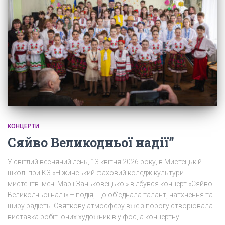
КОНЦЕРТИ
Сяйво Великодньої надії”
У світлий весняний день, 13 квітня 2026 року, в Мистецькій
школі при КЗ «Ніжинський фаховий коледж культури і
мистецтв імені Марії Заньковецької» відбувся концерт «Сяйво
Великодньої надії» – подія, що об’єднала талант, натхнення та
щиру радість. Святкову атмосферу вже з порогу створювала
виставка робіт юних художників у фоє, а концертну