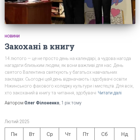
НОВИНИ
Закохані в книгу
14 лютого — це не просто день на календарі, а чудова нагода
нагадати близьким людям, як вони важливі для нас. День
святого Валентина святкують у багатьох навчальних
закладах. Сьогодні цей день відзначають і здобувачі освіти
Ніжинського фахового коледжу культури і мистецтв. Для всіх,
хто закоханий в книгу та читання, здобувачі
Читати далі
Автором
Олег Філоненко
,
1 рік
тому
Лютий 2025
Пн
Вт
Ср
Чт
Пт
Сб
Нд