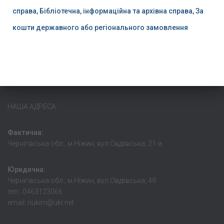
справа, Бібліотечна, інформаційна та архівна справа, За
кошти державного або регіонального замовлення
НАША АДРЕСА:
Фактична:
Чернігівська обл., м.Ніжин, вул.Овдіївська, 21-а
Юридична:
Чернігівська обл., м.Ніжин, вул.Овдіівська, 49
тел.: 0463123066
email: nukim@ukr.net