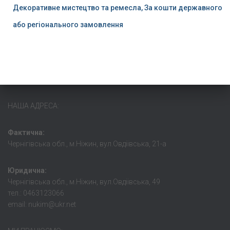
Декоративне мистецтво та ремесла, За кошти державного
або регіонального замовлення
НАША АДРЕСА:
Фактична:
Чернігівська обл., м.Ніжин, вул.Овдіївська, 21-а
Юридична:
Чернігівська обл., м.Ніжин, вул.Овдіівська, 49
тел.: 0463123066
email: nukim@ukr.net