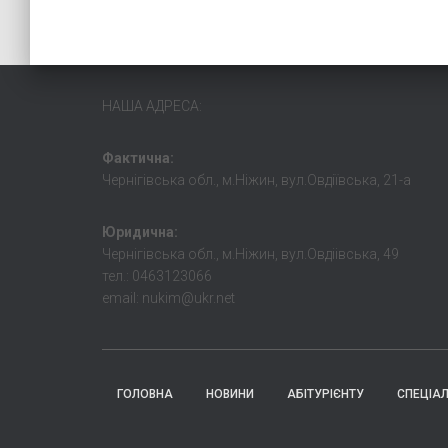
НАША АДРЕСА:
Фактична:
Чернігівська обл., м.Ніжин, вул.Овдіївська, 21-а
Юридична:
Чернігівська обл., м.Ніжин, вул.Овдіівська, 49
тел.: 0463123066
email: nukim@ukr.net
ГОЛОВНА
НОВИНИ
АБІТУРІЄНТУ
СПЕЦІА