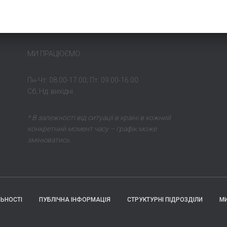
МИ ПРАЦЮЄМО:
Пн-Чт: 08.00-17.00; Пт: 09.00-16.00
Сб, Нд: вихідні.
* В залежності від ситуації в країні в кожний
конкретний момент часу – графік може
змінюватись.
ЛЬНОСТІ
ПУБЛІЧНА ІНФОРМАЦІЯ
СТРУКТУРНІ ПІДРОЗДІЛИ
М