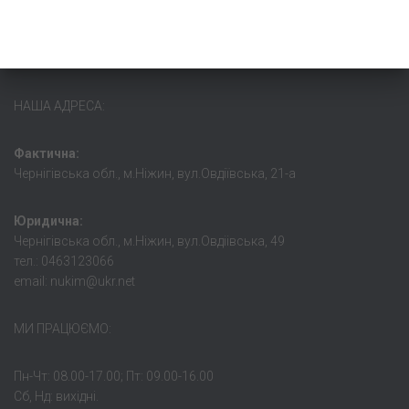
НАША АДРЕСА:
Фактична:
Чернігівська обл., м.Ніжин, вул.Овдіївська, 21-а
Юридична:
Чернігівська обл., м.Ніжин, вул.Овдіівська, 49
тел.: 0463123066
email: nukim@ukr.net
МИ ПРАЦЮЄМО:
Пн-Чт: 08.00-17.00; Пт: 09.00-16.00
Сб, Нд: вихідні.