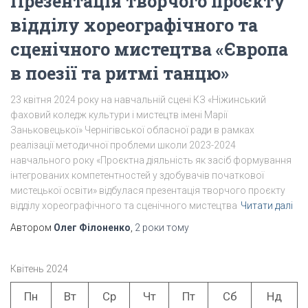
Презентація творчого проєкту
відділу хореографічного та
сценічного мистецтва «Європа
в поезії та ритмі танцю»
23 квітня 2024 року на навчальній сцені КЗ «Ніжинський
фаховий коледж культури і мистецтв імені Марії
Заньковецької» Чернігівської обласної ради в рамках
реалізації методичної проблеми школи 2023-2024
навчального року «Проєктна діяльність як засіб формування
інтегрованих компетентностей у здобувачів початкової
мистецької освіти» відбулася презентація творчого проєкту
відділу хореографічного та сценічного мистецтва
Читати далі
Автором
Олег Філоненко
,
2 роки
тому
Квітень 2024
Пн
Вт
Ср
Чт
Пт
Сб
Нд