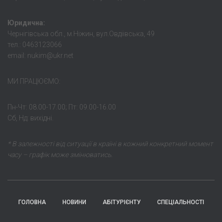
Юридична:
Чернігівська обл., м.Ніжин, вул.Овдіівська, 49
тел.: 0463123066
email: nukim@ukr.net
МИ ПРАЦЮЄМО:
Пн-Чт: 08.00-17.00; Пт: 09.00-16.00
Сб, Нд: вихідні.
* В залежності від ситуації в країні в кожний конкретний момент
часу – графік може змінюватись.
ГОЛОВНА
НОВИНИ
АБІТУРІЄНТУ
СПЕЦІАЛЬНОСТІ