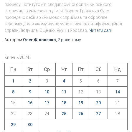
процесу Інститутом післядипломної освіти Київського
столичного університету імені Бориса Грінченка було
проведено вебінар «Як мозок сприймає та обробляє
інформацію», в якому взяла участь викладач інформаційної
справи Людмила Ющенко. Якунін Ярослав,
Читати далі
Автором
Олег Філоненко
,
2 роки
тому
Квітень 2024
Пн
Вт
Ср
Чт
Пт
Сб
Нд
1
2
3
4
5
6
7
8
9
10
11
12
13
14
15
16
17
18
19
20
21
22
23
24
25
26
27
28
29
30