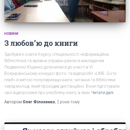
НОВИНИ
З любов’ю до книги
Здобувачі освіти II курсу спеціальності «Інформаційна,
бібліотечна та архівна справа» разом із викладачем
Людмилою Ющенко долучилися до участі в VI
Всеукраїнському конкурсі фото- та відеоробіт «LIME. Go to
read!» із метою популяризації книги, читання та бібліотеки
серед молоді, який проходив дистанційно. Вони підготували
свої відеоролики про улюблену книгу, в яких
Читати далі
Автором
Олег Філоненко
,
2 роки
тому