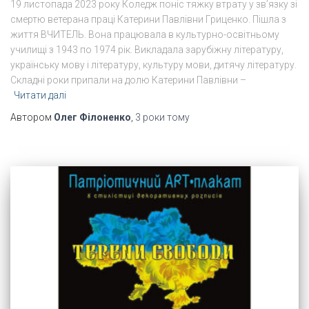
19 листопада 2023 року Коледж поніс тяжку втрату у зв’язку зі
смертю ветерана праці Катерини Павлівни Гриценко. Пішла з
життя ВЧИТЕЛЬ. Вона працювала в культурно-освітньому
училищі з 1943 по 1974 рік. Викладала зарубіжну літературу,
українську мову і літературу, культуру мови, дитячу літературу.
Складні роки припали на долю Катерини Павлівни –
Читати далі
Автором
Олег Філоненко
,
3 роки
тому