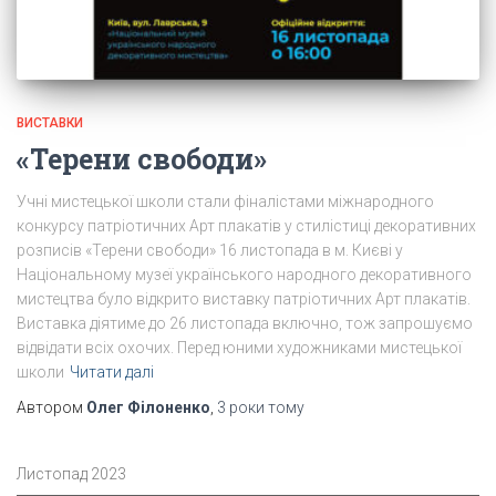
ВИСТАВКИ
«Терени свободи»
Учні мистецької школи стали фіналістами міжнародного
конкурсу патріотичних Арт плакатів у стилістиці декоративних
розписів «Терени свободи» 16 листопада в м. Києві у
Національному музеї українського народного декоративного
мистецтва було відкрито виставку патріотичних Арт плакатів.
Виставка діятиме до 26 листопада включно, тож запрошуємо
відвідати всіх охочих. Перед юними художниками мистецької
школи
Читати далі
Автором
Олег Філоненко
,
3 роки
тому
Листопад 2023