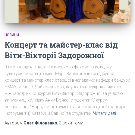
НОВИНИ
Концерт та майстер-клас від
Віти-Вікторії Задорожної
0 листопада в стінах Ніжинського фахового коледжу
культури і мистецтв імені Марії Заньковецької відбувся
концерт та майстер-клас старшої викладачки кафедри бандури
НМАУ імені П. І. Чайковського, лауреата всеукраїнських та
міжнародних конкурсів Віти-Вікторії Задорожної за участю
випускниці коледжу Анни Бойко, студентки IV курсу
спеціалізації “Народне інструментальне мистецтво” (народні
інструменти) Катерини Савіної та студентки
Читати далі
Автором
Олег Філоненко
,
3 роки
тому