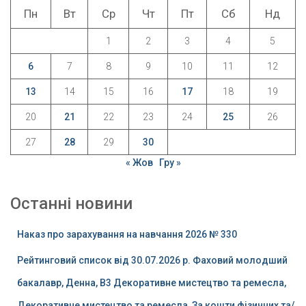
Пн
Вт
Ср
Чт
Пт
Сб
Нд
1
2
3
4
5
6
7
8
9
10
11
12
13
14
15
16
17
18
19
20
21
22
23
24
25
26
27
28
29
30
« Жов
Гру »
Останні новини
Наказ про зарахування на навчання 2026 № 330
Рейтинговий список від 30.07.2026 р. Фаховий молодший
бакалавр, Денна, B3 Декоративне мистецтво та ремесла,
Декоративне мистецтво та ремесла, За кошти фізичних та/