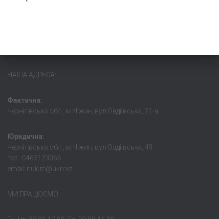
НАША АДРЕСА:
Фактична:
Чернігівська обл., м.Ніжин, вул.Овдіївська, 21-а
Юридична:
Чернігівська обл., м.Ніжин, вул.Овдіівська, 49
тел.: 0463123066
email: nukim@ukr.net
МИ ПРАЦЮЄМО: