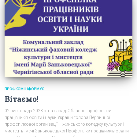
ПРОФКОМ ІНФОРМУЄ
Вітаємо!
02 листопада 2023 р. на нараді Обласної профспілки
працівників освіти і науки України голова Первинної
профспілкової організації Ніжинського коледжу культури і
мистецтв імені Заньковецької Профспілки працівників освіти і