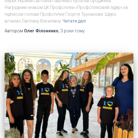
науки України Світлана Павленко була нагороджена
Нагрудним знаком ЦК Профспілки «Профспілковий лідер» за
підписом голови Профспілки Георгія Труханова. Щиро
вітаємо Світлану Василівну
Читати далі
Автором
Олег Філоненко
,
3 роки
тому