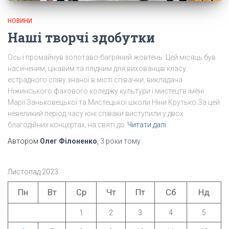
НОВИНИ
Наші творчі здобутки
Ось і промайнув золотаво-багряний жовтень. Цей місяць був
насиченим, цікавим та плідним для вихованців класу
естрадного співу знаної в місті співачки, викладача
Ніжинського фахового коледжу культури і мистецтв імені
Марії Заньковецької та Мистецької школи Ніни Крутько.За цей
невеликий період часу юні співаки виступили у двох
благодійних концертах, на святі до
Читати далі
Автором
Олег Філоненко
,
3 роки
тому
Листопад 2023
Пн
Вт
Ср
Чт
Пт
Сб
Нд
1
2
3
4
5