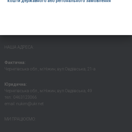
кошти державного або регіонального замовлення
НАША АДРЕСА:
Фактична:
Чернігівська обл., м.Ніжин, вул.Овдіївська, 21-а
Юридична:
Чернігівська обл., м.Ніжин, вул.Овдіівська, 49
тел.: 0463123066
email: nukim@ukr.net
МИ ПРАЦЮЄМО: