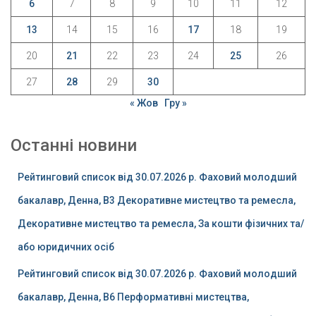
6
7
8
9
10
11
12
13
14
15
16
17
18
19
20
21
22
23
24
25
26
27
28
29
30
« Жов
Гру »
Останні новини
Рейтинговий список від 30.07.2026 р. Фаховий молодший
бакалавр, Денна, B3 Декоративне мистецтво та ремесла,
Декоративне мистецтво та ремесла, За кошти фізичних та/
або юридичних осіб
Рейтинговий список від 30.07.2026 р. Фаховий молодший
бакалавр, Денна, B6 Перформативні мистецтва,