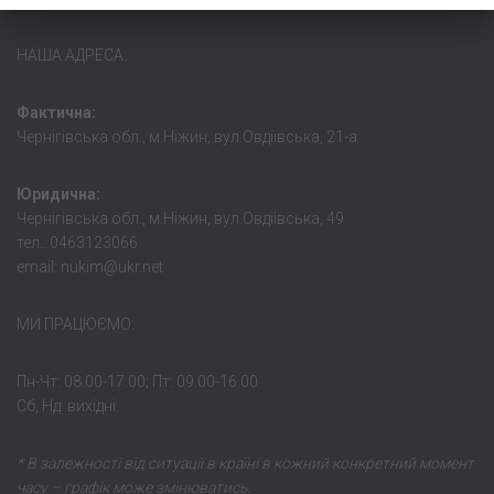
НАША АДРЕСА:
Фактична:
Чернігівська обл., м.Ніжин, вул.Овдіївська, 21-а
Юридична:
Чернігівська обл., м.Ніжин, вул.Овдіівська, 49
тел.: 0463123066
email: nukim@ukr.net
МИ ПРАЦЮЄМО:
Пн-Чт: 08.00-17.00; Пт: 09.00-16.00
Сб, Нд: вихідні.
* В залежності від ситуації в країні в кожний конкретний момент
часу – графік може змінюватись.