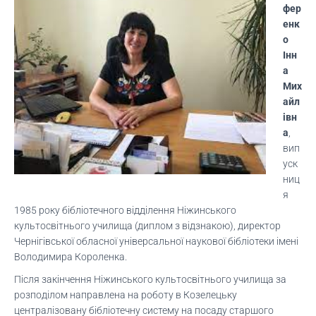
фер
енк
о
Інн
а
Мих
айл
івн
а
,
вип
уск
ниц
я
1985 року бібліотечного відділення Ніжинського
культосвітнього училища (диплом з відзнакою), директор
Чернігівської обласної універсальної наукової бібліотеки імені
Володимира Короленка.
Після закінчення Ніжинського культосвітнього училища за
розподілом направлена на роботу в Козелецьку
централізовану бібліотечну систему на посаду старшого