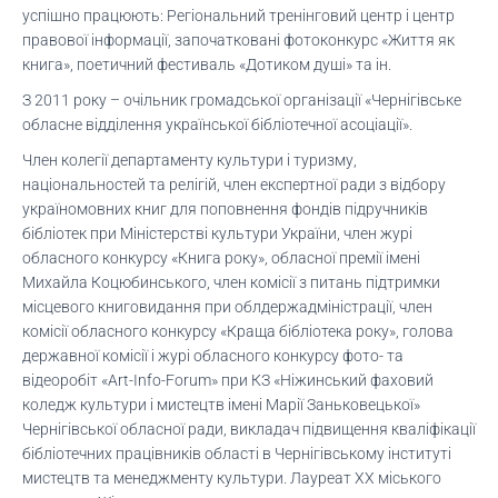
успішно працюють: Регіональний тренінговий центр і центр
правової інформації, започатковані фотоконкурс «Життя як
книга», поетичний фестиваль «Дотиком душі» та ін.
З 2011 року – очільник громадської організації «Чернігівське
обласне відділення української бібліотечної асоціації».
Член колегії департаменту культури і туризму,
національностей та релігій, член експертної ради з відбору
україномовних книг для поповнення фондів підручників
бібліотек при Міністерстві культури України, член журі
обласного конкурсу «Книга року», обласної премії імені
Михайла Коцюбинського, член комісії з питань підтримки
місцевого книговидання при облдержадміністрації, член
комісії обласного конкурсу «Краща бібліотека року», голова
державної комісії і журі обласного конкурсу фото- та
відеоробіт «Art-Info-Forum» при КЗ «Ніжинський фаховий
коледж культури і мистецтв імені Марії Заньковецької»
Чернігівської обласної ради, викладач підвищення кваліфікації
бібліотечних працівників області в Чернігівському інституті
мистецтв та менеджменту культури. Лауреат ХХ міського