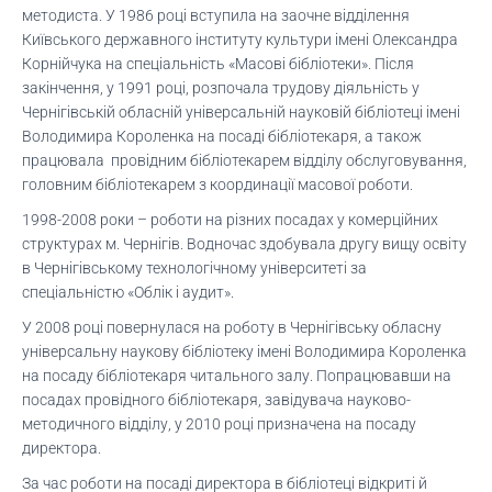
методиста. У 1986 році вступила на заочне відділення
Київського державного інституту культури імені Олександра
Корнійчука на спеціальність «Масові бібліотеки». Після
закінчення, у 1991 році, розпочала трудову діяльність у
Чернігівській обласній універсальній науковій бібліотеці імені
Володимира Короленка на посаді бібліотекаря, а також
працювала провідним бібліотекарем відділу обслуговування,
головним бібліотекарем з координації масової роботи.
1998-2008 роки – роботи на різних посадах у комерційних
структурах м. Чернігів. Водночас здобувала другу вищу освіту
в Чернігівському технологічному університеті за
спеціальністю «Облік і аудит».
У 2008 році повернулася на роботу в Чернігівську обласну
універсальну наукову бібліотеку імені Володимира Короленка
на посаду бібліотекаря читального залу. Попрацювавши на
посадах провідного бібліотекаря, завідувача науково-
методичного відділу, у 2010 році призначена на посаду
директора.
За час роботи на посаді директора в бібліотеці відкриті й