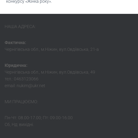
конкурсу «Жінка року».
НАША АДРЕСА:
Фактична:
Чернігівська обл., м.Ніжин, вул.Овдіївська, 21-а
Юридична:
Чернігівська обл., м.Ніжин, вул.Овдіівська, 49
тел.: 0463123066
email: nukim@ukr.net
МИ ПРАЦЮЄМО:
Пн-Чт: 08.00-17.00; Пт: 09.00-16.00
Сб, Нд: вихідні.