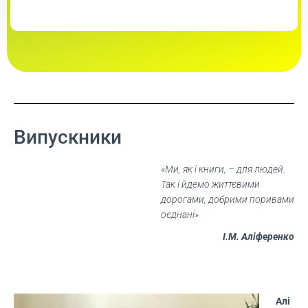
Випускники
«Ми, як і книги, – для людей.
Так і йдемо життєвими
дорогами, добрими поривами
оєднані»
І.М. Аліференко
Алі