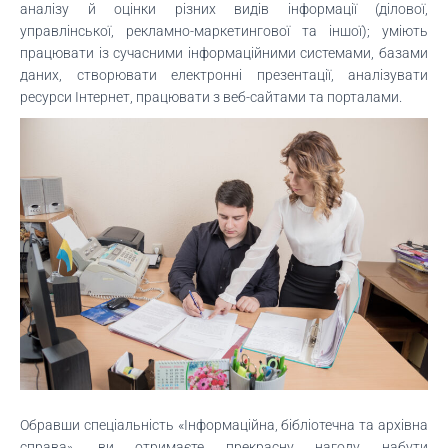
аналізу й оцінки різних видів інформації (ділової,
управлінської, рекламно-маркетингової та іншої); уміють
працювати із сучасними інформаційними системами, базами
даних, створювати електронні презентації, аналізувати
ресурси Інтернет, працювати з веб-сайтами та порталами.
Обравши спеціальність «Інформаційна, бібліотечна та архівна
справа», ви отримаєте прекрасну нагоду набути