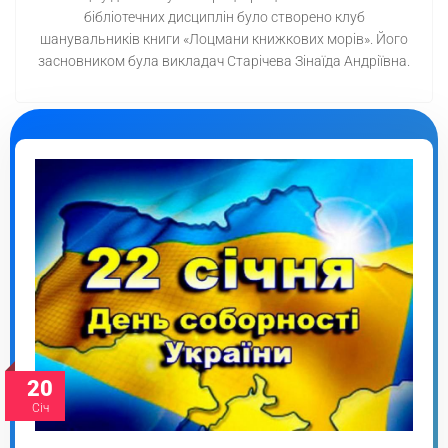
бібліотечних дисциплін було створено клуб
шанувальників книги «Лоцмани книжкових морів». Його
засновником була викладач Старічева Зінаїда Андріївна.
20
Січ