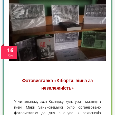
16
Січ
Фотовиставка «Кіборги: війна за
незалежність»
У читальному залі Коледжу культури і мистецтв
імені Марії Заньковецької було організовано
фотовиставку до Дня вшанування захисників