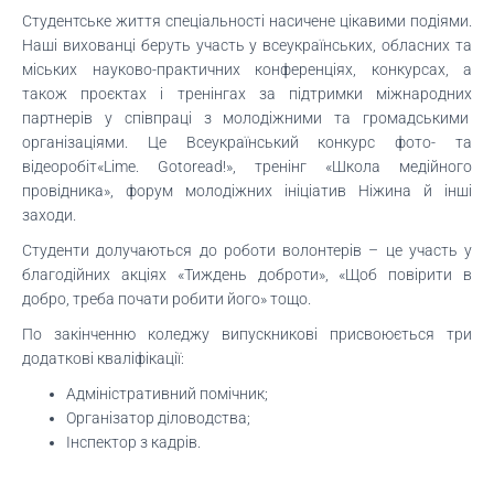
Студентське життя спеціальності насичене цікавими подіями.
Наші вихованці беруть участь у всеукраїнських, обласних та
міських науково-практичних конференціях, конкурсах, а
також проєктах і тренінгах за підтримки міжнародних
партнерів у співпраці з молодіжними та громадськими
організаціями. Це Всеукраїнський конкурс фото- та
відеоробіт«Lime. Gotoread!», тренінг «Школа медійного
провідника», форум молодіжних ініціатив Ніжина й інші
заходи.
Студенти долучаються до роботи волонтерів – це участь у
благодійних акціях «Тиждень доброти», «Щоб повірити в
добро, треба почати робити його» тощо.
По закінченню коледжу випускникові присвоюється три
додаткові кваліфікації:
Адміністративний помічник;
Організатор діловодства;
Інспектор з кадрів.