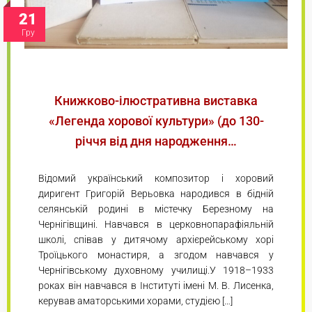
21
Гру
Книжково-ілюстративна виставка
«Легенда хорової культури» (до 130-
річчя від дня народження…
Відомий український композитор і хоровий
диригент Григорій Верьовка народився в бідній
селянській родині в містечку Березному на
Чернігівщині. Навчався в церковнопарафіяльній
школі, співав у дитячому архієрейському хорі
Троїцького монастиря, а згодом навчався у
Чернігівському духовному училищі.У 1918–1933
роках він навчався в Інституті імені М. В. Лисенка,
керував аматорськими хорами, студією […]