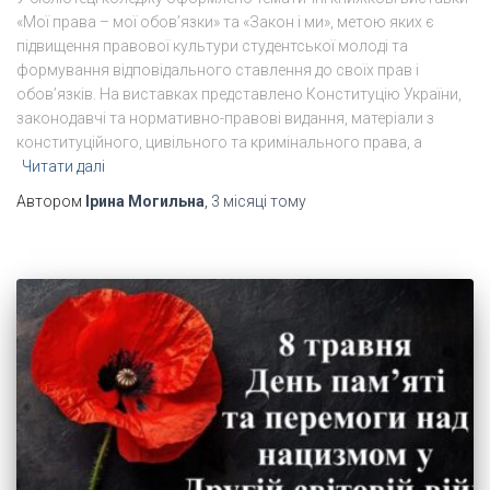
«Мої права – мої обов’язки» та «Закон і ми», метою яких є
підвищення правової культури студентської молоді та
формування відповідального ставлення до своїх прав і
обов’язків. На виставках представлено Конституцію України,
законодавчі та нормативно-правові видання, матеріали з
конституційного, цивільного та кримінального права, а
Читати далі
Автором
Ірина Могильна
,
3 місяці
тому