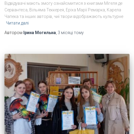
Відвідувачі мають змогу ознайомитися з книгами Мігеля де
Сервантеса, Вільяма Теккерея, Еріха Марії Ремарка, Карела
Чапека та інших авторів, чиї твори відображають культурне
Читати далі
Автором
Ірина Могильна
,
3 місяці
тому