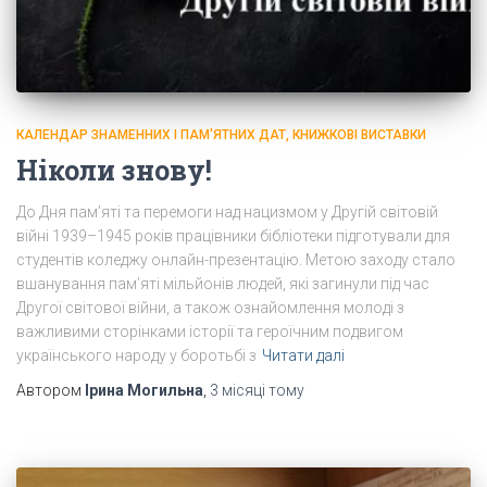
КАЛЕНДАР ЗНАМЕННИХ І ПАМ'ЯТНИХ ДАТ, КНИЖКОВІ ВИСТАВКИ
Ніколи знову!
До Дня пам’яті та перемоги над нацизмом у Другій світовій
війні 1939–1945 років працівники бібліотеки підготували для
студентів коледжу онлайн-презентацію. Метою заходу стало
вшанування пам’яті мільйонів людей, які загинули під час
Другої світової війни, а також ознайомлення молоді з
важливими сторінками історії та героїчним подвигом
українського народу у боротьбі з
Читати далі
Автором
Ірина Могильна
,
3 місяці
тому