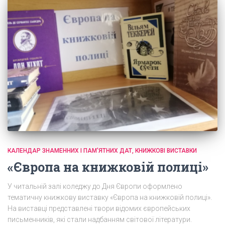
КАЛЕНДАР ЗНАМЕННИХ І ПАМ'ЯТНИХ ДАТ, КНИЖКОВІ ВИСТАВКИ
«Європа на книжковій полиці»
У читальній залі коледжу до Дня Європи оформлено
тематичну книжкову виставку «Європа на книжковій полиці».
На виставці представлені твори відомих європейських
письменників, які стали надбанням світової літератури.