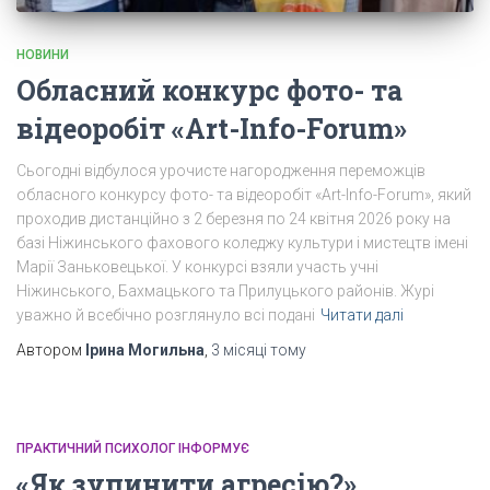
НОВИНИ
Обласний конкурс фото- та
відеоробіт «Art-Info-Forum»
Сьогодні відбулося урочисте нагородження переможців
обласного конкурсу фото- та відеоробіт «Art-Info-Forum», який
проходив дистанційно з 2 березня по 24 квітня 2026 року на
базі Ніжинського фахового коледжу культури і мистецтв імені
Марії Заньковецької. У конкурсі взяли участь учні
Ніжинського, Бахмацького та Прилуцького районів. Журі
уважно й всебічно розглянуло всі подані
Читати далі
Автором
Ірина Могильна
,
3 місяці
тому
ПРАКТИЧНИЙ ПСИХОЛОГ ІНФОРМУЄ
«Як зупинити агресію?»