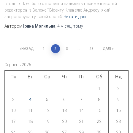
століття. Ідея його створення належить письменникові й
редакторові з Валенсії Вісенту Клавелю Андресу, який
запропонував у такий спосіб
Читати далі
Автором
Ірина Могильна
,
4 місяці
тому
Пагінація
НАЗАД
1
2
3
…
28
ДАЛІ
записів
Серпень 2026
Пн
Вт
Ср
Чт
Пт
Сб
Нд
1
2
3
4
5
6
7
8
9
10
11
12
13
14
15
16
17
18
19
20
21
22
23
24
25
26
27
28
29
30