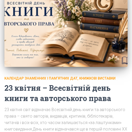
КАЛЕНДАР ЗНАМЕННИХ І ПАМ'ЯТНИХ ДАТ, КНИЖКОВІ ВИСТАВКИ
23 квітня – Всесвітній день
книги та авторського права
23 квітня світ відзначає Всесвітній день книги та авторського
права – свято авторів, видавців, критиків, бібліотекарів,
читачів і всіх-всіх, хто часом залишається «за лаштунками»
книговидання.День книги відзначався ще в першій половині XX