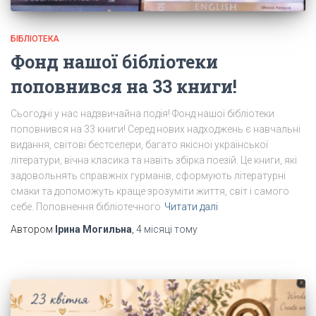
БІБЛІОТЕКА
Фонд нашої бібліотеки
поповнився на 33 книги!
Сьогодні у нас надзвичайна подія! Фонд нашої бібліотеки
поповнився на 33 книги! Серед нових надходжень є навчальні
видання, світові бестселери, багато якісної української
літератури, вічна класика та навіть збірка поезій. Це книги, які
задовольнять справжніх гурманів, сформують літературні
смаки та допоможуть краще зрозуміти життя, світ і самого
себе. Поповнення бібліотечного
Читати далі
Автором
Ірина Могильна
,
4 місяці
тому