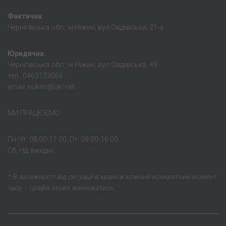
Фактична:
Чернігівська обл., м.Ніжин, вул.Овдіївська, 21-а
Юридична:
Чернігівська обл., м.Ніжин, вул.Овдіівська, 49
тел.: 0463123066
email: nukim@ukr.net
МИ ПРАЦЮЄМО:
Пн-Чт: 08.00-17.00; Пт: 09.00-16.00
Сб, Нд: вихідні.
* В залежності від ситуації в країні в кожний конкретний момент
часу – графік може змінюватись.