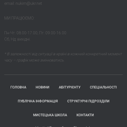
email: nukim@ukr.net
МИ ПРАЦЮЄМО:
Пн-Чт: 08.00-17.00; Пт: 09.00-16.00
Сб, Нд: вихідні.
* В залежності від ситуації в країні в кожний конкретний момент
часу – графік може змінюватись.
ГОЛОВНА
НОВИНИ
АБІТУРІЄНТУ
СПЕЦІАЛЬНОСТІ
ПУБЛІЧНА ІНФОРМАЦІЯ
СТРУКТУРНІ ПІДРОЗДІЛИ
МИСТЕЦЬКА ШКОЛА
КОНТАКТИ