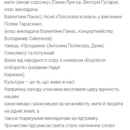
мати синові сорочку» (Ганна Лунгор, Вікторія Гусарук,
клас викладача
Валентини Панас); пісня «Покохала козака» у виконанні
Поліни Тарасенко
(клас викладача Валентини Панас, концертмейстер
Володимир Савельєв);
танець «Прощання» (Антоніна Полякова, Денис
Гомоляко) та потужний
фінал від народного хору з номером «Борітеся-
поборете» (керівник Надія
Кирилюк).
Культура — це те, що живе в нас!
Наприкінці заходу учасники висловили щиру вдячність
нашим
захисникам і захисницям за можливість жити й творити
на рідній землі, а
також подякували викладачам за підтримку.
Урочистим підсумком свята стало натхненне слово