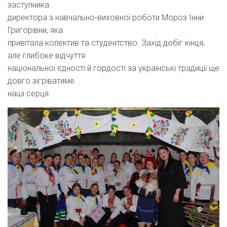
заступника
директора з навчально-виховної роботи Мороз Інни
Григорівни, яка
привітала колектив та студентство. Захід добіг кінця,
але глибоке відчуття
національної єдності й гордості за українські традиції ще
довго зігріватиме
наші серця.