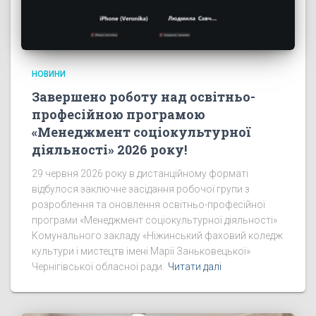
НОВИНИ
Завершено роботу над освітньо-
професійною програмою
«Менеджмент соціокультурної
діяльності» 2026 року!
29 червня 2026 року в дистанційному форматі
відбулося заключне засідання робочої групи з
розроблення та оновлення освітньо-професійної
програми «Менеджмент соціокультурної діяльності»
Комунального закладу «Ніжинський фаховий коледж
культури і мистецтв імені Марії Заньковецької»
Чернігівської обласної ради.
Читати далі