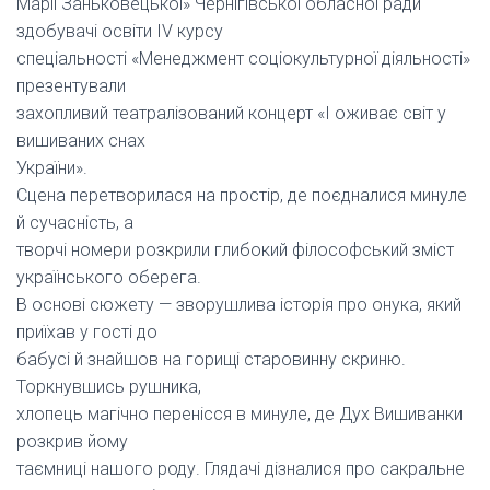
Марії Заньковецької» Чернігівської обласної ради
здобувачі освіти IV курсу
спеціальності «Менеджмент соціокультурної діяльності»
презентували
захопливий театралізований концерт «І оживає світ у
вишиваних снах
України».
Сцена перетворилася на простір, де поєдналися минуле
й сучасність, а
творчі номери розкрили глибокий філософський зміст
українського оберега.
В основі сюжету — зворушлива історія про онука, який
приїхав у гості до
бабусі й знайшов на горищі старовинну скриню.
Торкнувшись рушника,
хлопець магічно перенісся в минуле, де Дух Вишиванки
розкрив йому
таємниці нашого роду. Глядачі дізналися про сакральне