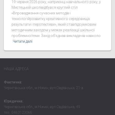
19 червня 2026 року, наприкінці навчального року, у
Мистецькій школівідбувся круглий стіл
«Впровадження сучасних методів і
технологійрозвитку креативного середовища:
результати і перспективи», який ставпідсумковим
методичним заходом у межах реалізації шкільної
проблемноїтеми. Захід об’єднав викладачів навколо
Читати далі
НАША АДРЕСА:
Фактична:
Чернігівська обл., м.Ніжин, вул.Овдіївська, 21-а
Юридична:
Чернігівська обл., м.Ніжин, вул.Овдіівська, 49
тел.: 0463123066