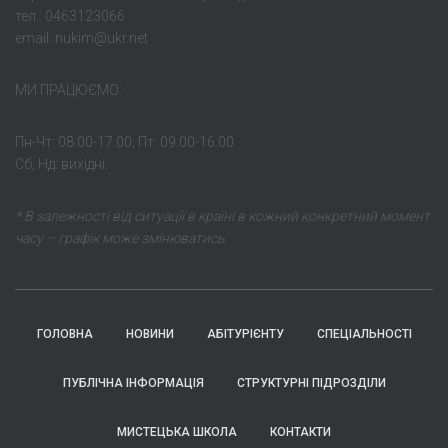
тел.: 0463123066
email: nukim@ukr.net
МИ ПРАЦЮЄМО:
Пн-Чт: 08.00-17.00; Пт: 09.00-16.00
Сб, Нд: вихідні.
* В залежності від ситуації в країні в кожний конкретний момент
часу – графік може змінюватись.
ГОЛОВНА
НОВИНИ
АБІТУРІЄНТУ
СПЕЦІАЛЬНОСТІ
ПУБЛІЧНА ІНФОРМАЦІЯ
СТРУКТУРНІ ПІДРОЗДІЛИ
МИСТЕЦЬКА ШКОЛА
КОНТАКТИ