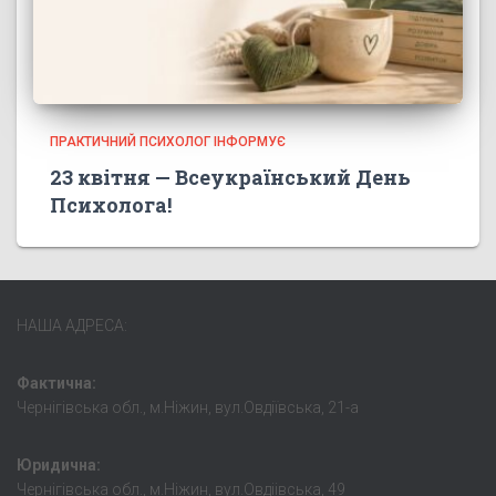
ПРАКТИЧНИЙ ПСИХОЛОГ ІНФОРМУЄ
23 квітня — Всеукраїнський День
Психолога!
НАША АДРЕСА:
Фактична:
Чернігівська обл., м.Ніжин, вул.Овдіївська, 21-а
Юридична:
Чернігівська обл., м.Ніжин, вул.Овдіівська, 49