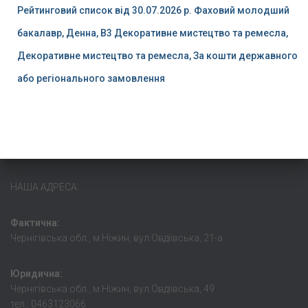
Рейтинговий список від 30.07.2026 р. Фаховий молодший
бакалавр, Денна, B3 Декоративне мистецтво та ремесла,
Декоративне мистецтво та ремесла, За кошти державного
або регіонального замовлення
НАША АДРЕСА:
Фактична:
Чернігівська обл., м.Ніжин, вул.Овдіївська, 21-а
Юридична:
Чернігівська обл., м.Ніжин, вул.Овдіівська, 49
тел.: 0463123066