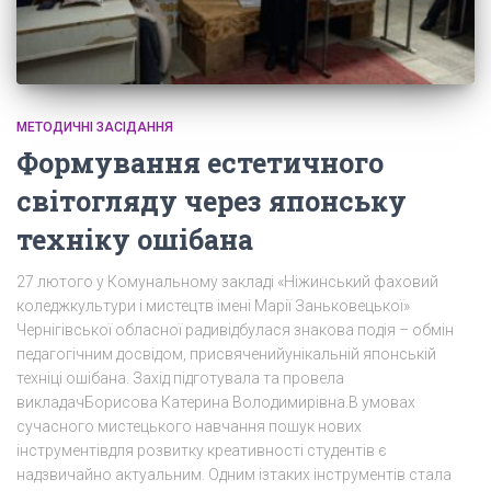
МЕТОДИЧНІ ЗАСІДАННЯ
Формування естетичного
світогляду через японську
техніку ошібана
27 лютого у Комунальному закладі «Ніжинський фаховий
коледжкультури і мистецтв імені Марії Заньковецької»
Чернігівської обласної радивідбулася знакова подія – обмін
педагогічним досвідом, присвяченийунікальній японській
техніці ошібана. Захід підготувала та провела
викладачБорисова Катерина Володимирівна.В умовах
сучасного мистецького навчання пошук нових
інструментівдля розвитку креативності студентів є
надзвичайно актуальним. Одним ізтаких інструментів стала