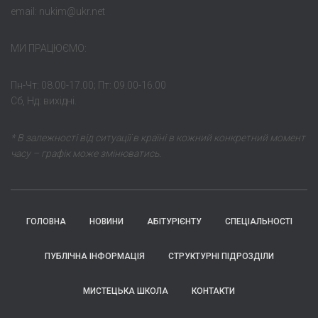
email: nukim@ukr.net
МИ ПРАЦЮЄМО:
Пн-Чт: 08.00-17.00; Пт: 09.00-16.00
Сб, Нд: вихідні.
* В залежності від ситуації в країні в кожний конкретний момент
часу – графік може змінюватись.
ГОЛОВНА
НОВИНИ
АБІТУРІЄНТУ
СПЕЦІАЛЬНОСТІ
ПУБЛІЧНА ІНФОРМАЦІЯ
СТРУКТУРНІ ПІДРОЗДІЛИ
МИСТЕЦЬКА ШКОЛА
КОНТАКТИ