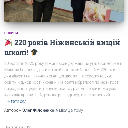
НОВИНИ
220 років Ніжинській вищій
школі!
30 жовтня 2025 року Ніжинський державний університет імені
Миколи Гоголя відзначив свій поважний ювілей — 220-річчя з
дня відкриття Ніжинської вищої школи — осередку науки,
освіти й духовності України. На святі зібралися почесні гості,
викладачі, студенти, випускники та друзі університету з усіх
куточків країни. Цей день ще раз підтвердив: Ніжинський
Читати далі
Автором
Олег Філоненко
,
9 місяців
тому
Листопад 2025