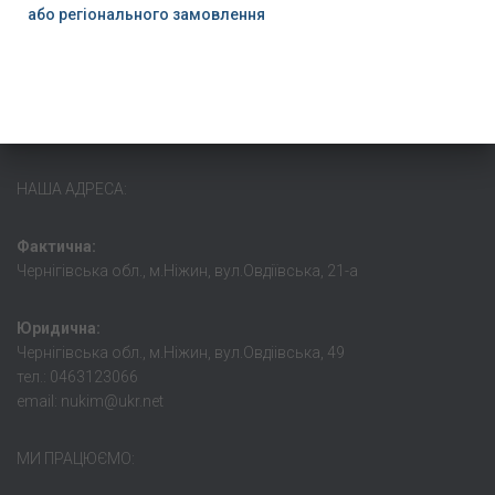
або регіонального замовлення
НАША АДРЕСА:
Фактична:
Чернігівська обл., м.Ніжин, вул.Овдіївська, 21-а
Юридична:
Чернігівська обл., м.Ніжин, вул.Овдіівська, 49
тел.: 0463123066
email: nukim@ukr.net
МИ ПРАЦЮЄМО: