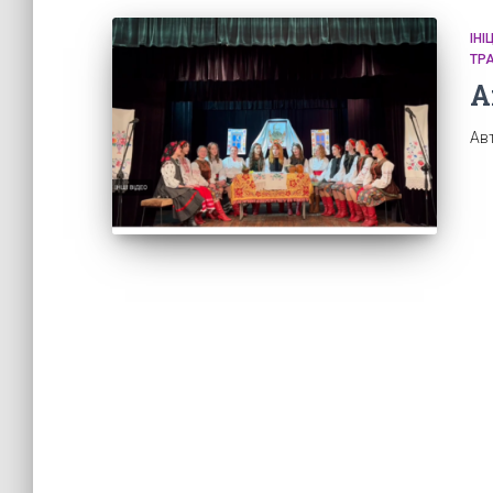
ІН
ТР
А
Ав