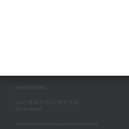
МИ ПРАЦЮЄМО:
Пн-Чт: 08.00-17.00; Пт: 09.00-16.00
Сб, Нд: вихідні.
* В залежності від ситуації в країні в кожний