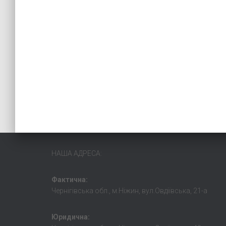
НАША АДРЕСА:
Фактична:
Чернігівська обл., м.Ніжин, вул.Овдіївська, 21-а
Юридична: