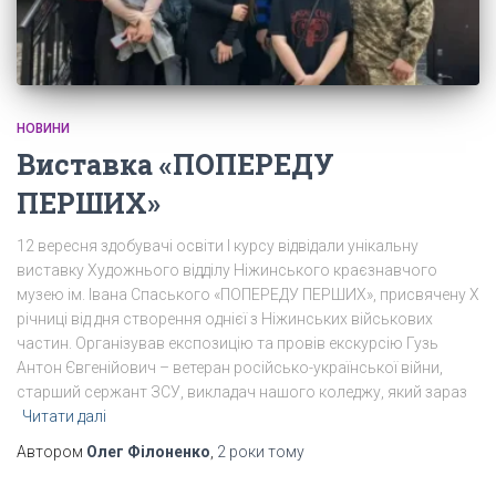
НОВИНИ
Виставка «ПОПЕРЕДУ
ПЕРШИХ»
12 вересня здобувачі освіти І курсу відвідали унікальну
виставку Художнього відділу Ніжинського краєзнавчого
музею ім. Івана Спаського «ПОПЕРЕДУ ПЕРШИХ», присвячену Х
річниці від дня створення однієї з Ніжинських військових
частин. Організував експозицію та провів екскурсію Гузь
Антон Євгенійович – ветеран російсько-української війни,
старший сержант ЗСУ, викладач нашого коледжу, який зараз
Читати далі
Автором
Олег Філоненко
,
2 роки
тому