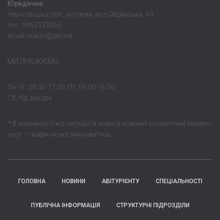
Юридична:
Чернігівська обл., м.Ніжин, вул.Овдіівська, 49
тел.: 0463123066
email: nukim@ukr.net
МИ ПРАЦЮЄМО:
Пн-Чт: 08.00-17.00; Пт: 09.00-16.00
Сб, Нд: вихідні.
* В залежності від ситуації в країні в кожний конкретний момент
часу – графік може змінюватись.
ГОЛОВНА
НОВИНИ
АБІТУРІЄНТУ
СПЕЦІАЛЬНОСТІ
ПУБЛІЧНА ІНФОРМАЦІЯ
СТРУКТУРНІ ПІДРОЗДІЛИ