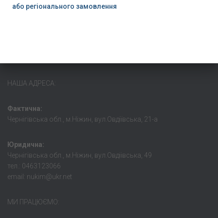
або регіонального замовлення
НАША АДРЕСА:
Фактична:
Чернігівська обл., м.Ніжин, вул.Овдіївська, 21-а
Юридична:
Чернігівська обл., м.Ніжин, вул.Овдіівська, 49
тел.: 0463123066
email: nukim@ukr.net
МИ ПРАЦЮЄМО: