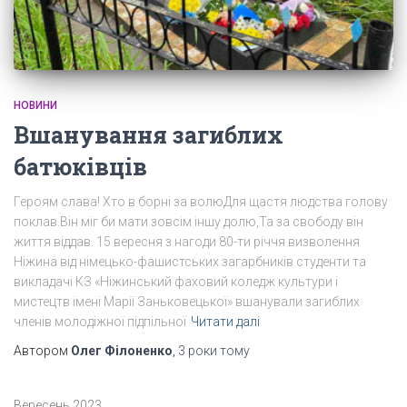
НОВИНИ
Вшанування загиблих
батюківців
Героям слава! Хто в борні за волюДля щастя людства голову
поклав.Він міг би мати зовсім іншу долю,Та за свободу він
життя віддав. 15 вересня з нагоди 80-ти річчя визволення
Ніжина від німецько-фашистських загарбників студенти та
викладачі КЗ «Ніжинський фаховий коледж культури і
мистецтв імені Марії Заньковецької» вшанували загиблих
членів молодіжної підпільної
Читати далі
Автором
Олег Філоненко
,
3 роки
тому
Вересень 2023