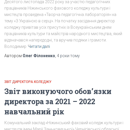
Десятого листопада 2022 року за участю педагогічних
працівників Ніжинського фахового коледжу культури і
мистецтв проведена «Творча педагогічна лабораторія» на
тему «З Україною в серці». На початку засідання директор
коледжу привітав усіх присутніх із Всеукраїнським днем
працівників культури та майстрів народного мистецтва, який
відзначався напередодні, та вручив подяки і грамоти.
Володимир
Читати далі
Автором
Олег Філоненко
,
4 роки
тому
ЗВІТ ДИРЕКТОРА КОЛЕДЖУ
Звіт виконуючого обов’язки
директора
за 2021 – 2022
навчальний рік
Комунальний заклад «Ніжинський фаховий коледж культури і
мистецтв імені Марії Заньковецької» Чернігівської обласної