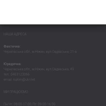
НАША АДРЕСА:
Фактична:
Чернігівська обл., м.Ніжин, вул.Овдіївська, 21-а
Юридична:
Чернігівська обл., м.Ніжин, вул.Овдіівська, 49
тел.: 0463123066
email: nukim@ukr.net
МИ ПРАЦЮЄМО:
Пн-Чт: 08.00-17.00; Пт: 09.00-16.00