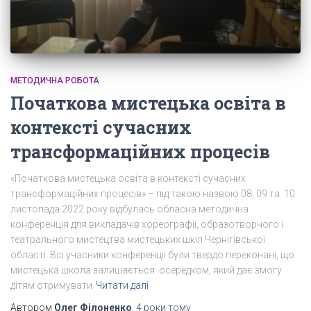
МЕТОДИЧНА РОБОТА
Початкова мистецька освіта в
контексті сучасних
трансформаційних процесів
«Початкова мистецька освіта в контексті сучасних
трансформаційних процесів» – під такою назвою 08, 09 та 10
листопада 2022 року відбулась обласна методична
конференція для викладачів хореографії, образотворчого і
театрального мистецтва мистецьких шкіл Чернігівської
області. Всі учасники конференції були твердо переконані, що
мистецька школа залишається осередком, який дає змогу
дітям отримувати
Читати далі
Автором
Олег Філоненко
,
4 роки
тому