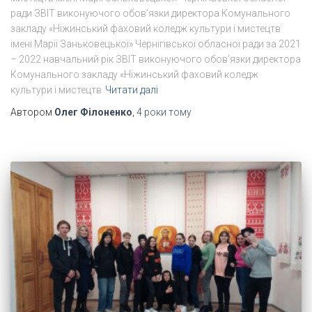
ради ЗВІТ виконуючого обов’язки директора Комунального
закладу «Ніжинський фаховий коледж культури і мистецтв
імені Марії Заньковецької» Чернігівської обласної ради за 2021
– 2022 навчальний рік ЗВІТ виконуючого обов’язки директора
Комунального закладу «Ніжинський фаховий коледж
культури і мистецтв
Читати далі
Автором
Олег Філоненко
,
4 роки
тому