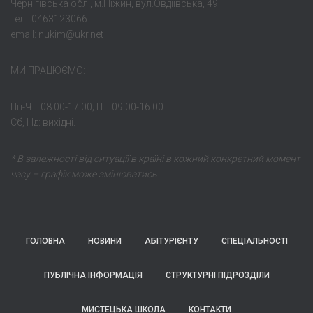
Чернігівська обл., м.Ніжин, вул.Овдіівська, 49
тел.: 0463123066
email: nukim@ukr.net
МИ ПРАЦЮЄМО:
Пн-Чт: 08.00-17.00; Пт: 09.00-16.00
Сб, Нд: вихідні.
* В залежності від ситуації в країні в кожний конкретний момент
часу – графік може змінюватись.
ГОЛОВНА
НОВИНИ
АБІТУРІЄНТУ
СПЕЦІАЛЬНОСТІ
ПУБЛІЧНА ІНФОРМАЦІЯ
СТРУКТУРНІ ПІДРОЗДІЛИ
МИСТЕЦЬКА ШКОЛА
КОНТАКТИ