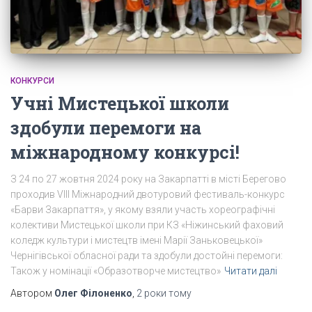
КОНКУРСИ
Учні Мистецької школи
здобули перемоги на
міжнародному конкурсі!
З 24 по 27 жовтня 2024 року на Закарпатті в місті Берегово
проходив VІІI Міжнародний двотуровий фестиваль-конкурс
«Барви Закарпаття», у якому взяли участь хореографічні
колективи Мистецької школи при КЗ «Ніжинський фаховий
коледж культури і мистецтв імені Марії Заньковецької»
Чернігівської обласної ради та здобули достойні перемоги:
Також у номінації «Образотворче мистецтво»
Читати далі
Автором
Олег Філоненко
,
2 роки
тому