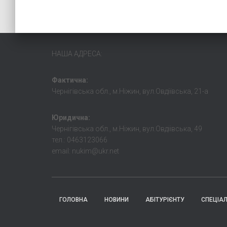
НАША АДРЕСА:
Фактична:
Чернігівська обл., м.Ніжин, вул.Овдіївська, 21-а
Юридична:
Чернігівська обл., м.Ніжин, вул.Овдіівська, 49
тел.: 0463123066
email: nukim@ukr.net
ГОЛОВНА
НОВИНИ
АБІТУРІЄНТУ
СПЕЦІА