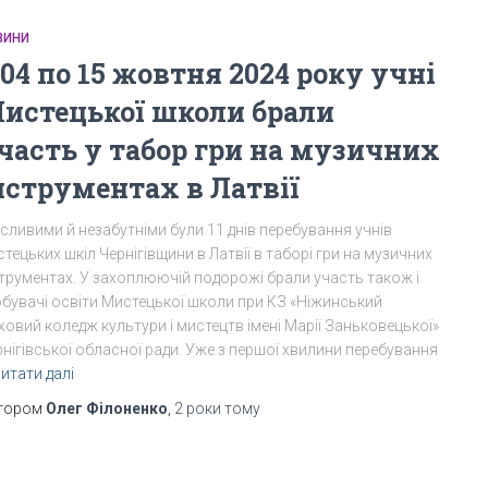
ВИНИ
 04 по 15 жовтня 2024 року учні
истецької школи брали
часть у табор гри на музичних
нструментах в Латвії
сливими й незабутніми були 11 днів перебування учнів
тецьких шкіл Чернігівщини в Латвії в таборі гри на музичних
струментах. У захоплюючій подорожі брали участь також і
обувачі освіти Мистецької школи при КЗ «Ніжинський
овий коледж культури і мистецтв імені Марії Заньковецької»
нігівської обласної ради. Уже з першої хвилини перебування
итати далі
тором
Олег Філоненко
,
2 роки
тому