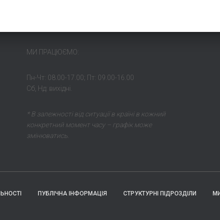
МИ ПРАЦЮЄМО:
Пн-Чт: 08.00-17.00; Пт: 09.00-16.00
Сб, Нд: вихідні.
* В залежності від ситуації в країні в кожний
конкретний момент часу – графік може
змінюватись.
ЛЬНОСТІ
ПУБЛІЧНА ІНФОРМАЦІЯ
СТРУКТУРНІ ПІДРОЗДІЛИ
М