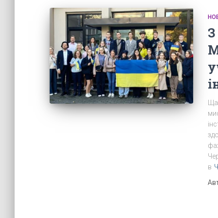
НО
З
М
у
і
Ща
мис
ін
зд
фах
Чер
в
Ч
Ав